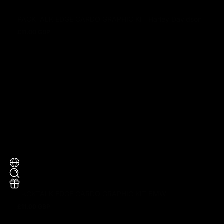
PACKTALK EDGE CARDO GRAPHIC KIT Harley Davidson
£11.00 GBP
Prix normal
PACKTALK EDGE CARDO GRAPHIC KIT BMW
£11.00 GBP
Prix normal