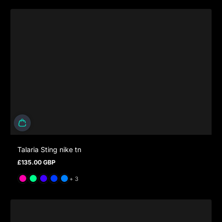
Talaria Sting nike tn
£135.00 GBP
Prix normal
et 3 de plus
+ 3