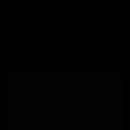
Talaria Sting solid colour Frame Wrap
£70.00 GBP
Prix normal
et 15 de plus
+ 15