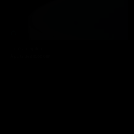
Laminate option
À partir de £10.00 GBP
Prix normal