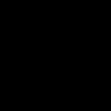
£11.00 GBP
Prix normal
R type
£99.00 GBP
Prix normal