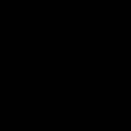
YAMAHA MT-07 VR-46
À partir de £150.00 GBP
Prix normal
et 3 de plus
+ 3