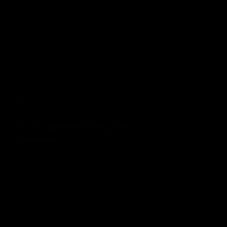
Surron Light Bee Nike orange TN
£90.00 GBP
Prix normal