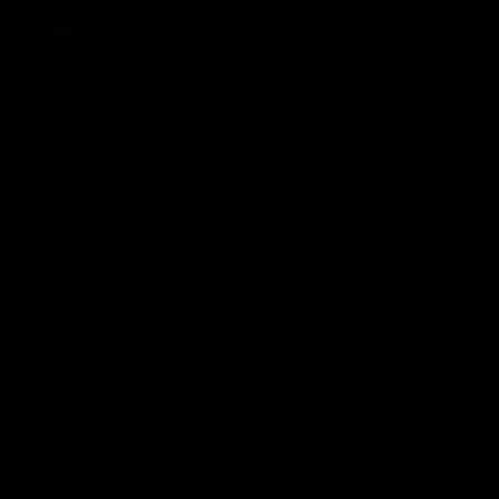
Honda Grom Gen 1 2014-2016 Template
À partir de £45.00 GBP
Prix normal
Tenere 700 Camel
£175.00 GBP
Prix normal