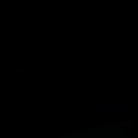
Talaria Sting Jammer
£135.00 GBP
Prix normal
et 2 de plus
+ 2
Précommande