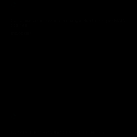
Customise colour (example change blue to orange) MAIN
COLOUR
£10.00 GBP
Prix normal
PACKTALK EDGE CARDO GRAPHIC KIT Honda