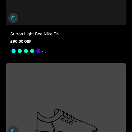
Surron Light Bee Nike TN
£90.00 GBP
Prix normal
et 3 de plus
+ 3