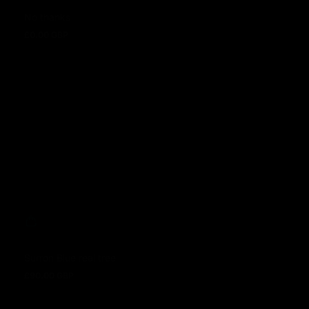
No thanks
£0.00 GBP
Prix normal
Surron Blue real tree
£90.00 GBP
Prix normal