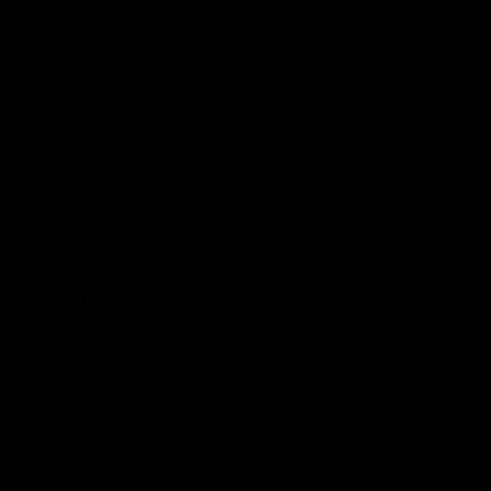
Nike TN Pitbike
£80.00 GBP
Prix normal