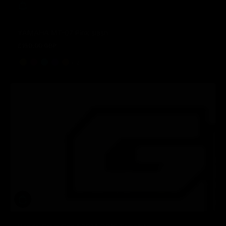
YAMAHA MT-07 Pink slash
£150.00 GBP
Prix normal
et 2 de plus
+ 2