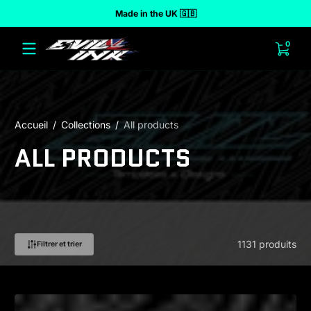
Made in the UK 🇬🇧
r au contenu
0 arti
0
Accueil
Collections
All products
ALL PRODUCTS
1131 produits
Filtrer et trier