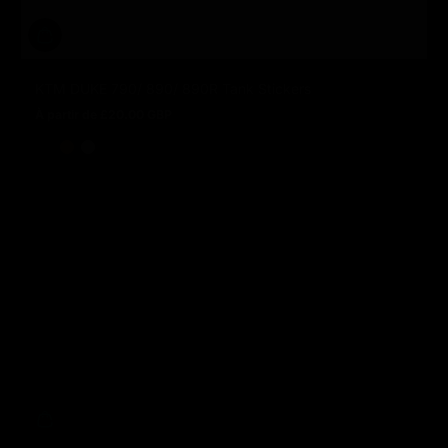
KTM DUKE 790/ 890/ 890R Tank Stickers
À partir de £20.00 GBP
Prix normal