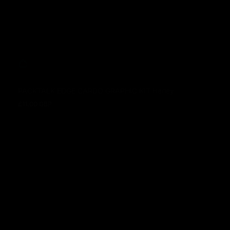
PACKTALK EDGE CARDO GRAPHIC KIT Harley
£11.00 GBP
Prix normal