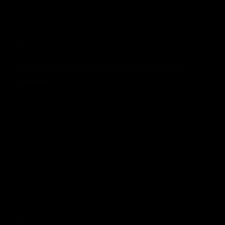
PACKTALK EDGE CARDO GRAPHIC KIT Honda RR
£11.00 GBP
Prix normal