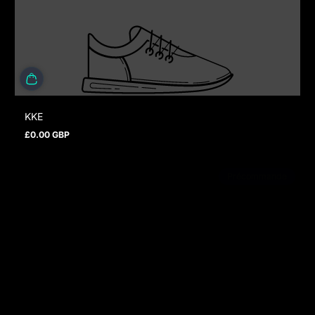
KKE
£0.00 GBP
Prix normal
Précommande