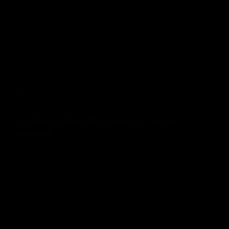
PACKTALK EDGE CARDO GRAPHIC KIT Yamaha
£11.00 GBP
Prix normal