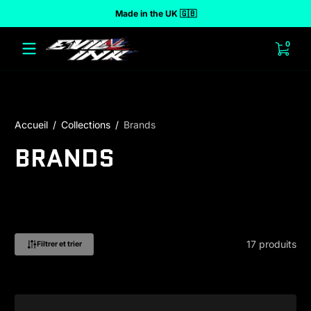
Made in the UK 🇬🇧
r au contenu
0 arti
0
Accueil
Collections
Brands
BRANDS
17 produits
Filtrer et trier