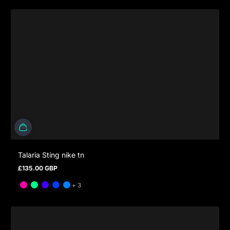
Talaria Sting nike tn
£135.00 GBP
Prezzo normale
e altri 3
+ 3