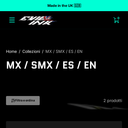
Made in the UK 🇬🇧
 al contenuto
0 arti
0
Home
Collezioni
MX / SMX / ES / EN
MX / SMX / ES / EN
2 prodotti
Filtra e ordina