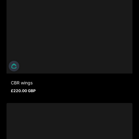
CBR wings
£220.00 GBP
Regulärer Preis