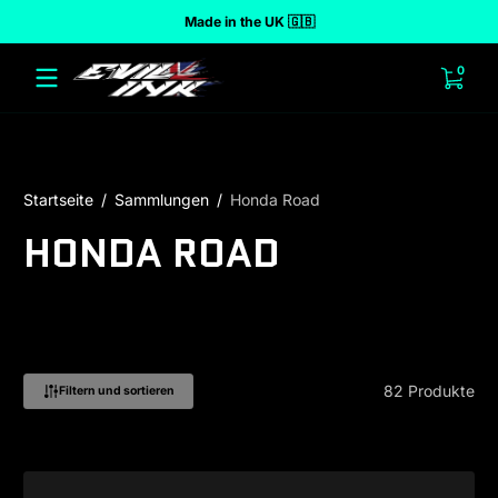
Made in the UK 🇬🇧
halt springen
0 Art
0
Startseite
Sammlungen
Honda Road
HONDA ROAD
82 Produkte
Filtern und sortieren