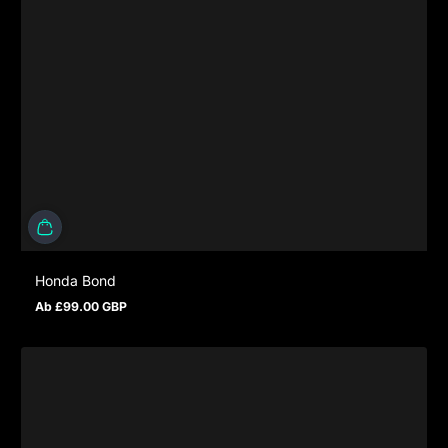
Honda Bond
Ab £99.00 GBP
Regulärer Preis