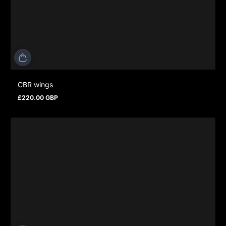
CBR wings
£220.00 GBP
Regulärer Preis