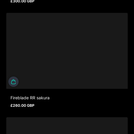
£300.00 GBP
Regulärer Preis
Fireblade RR sakura
£260.00 GBP
Regulärer Preis