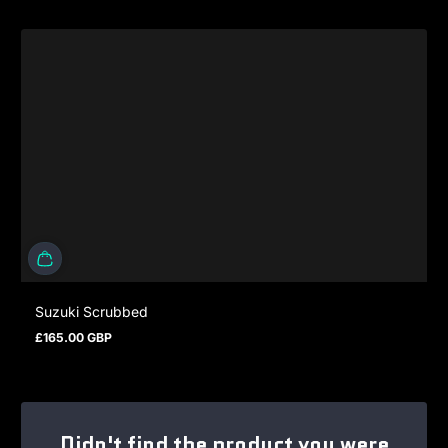
Suzuki Scrubbed
£165.00 GBP
Regulärer Preis
Didn't find the product you were