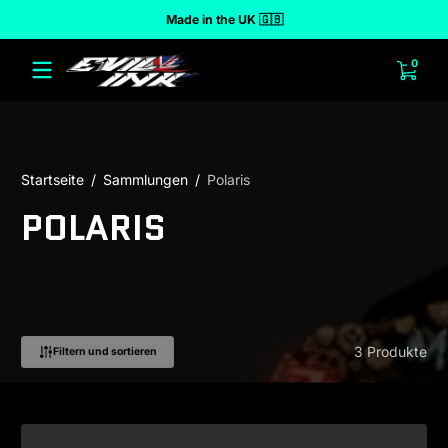
Made in the UK 🇬🇧
halt springen
0 Art
0
Startseite
Sammlungen
Polaris
POLARIS
3 Produkte
Filtern und sortieren