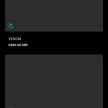
VENOM
£690.00 GBP
Regulärer Preis