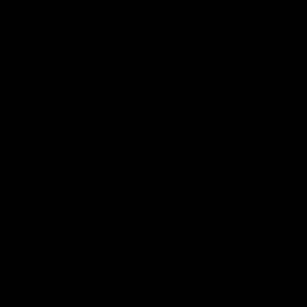
Samurai
£125.00 GBP
Regulärer Preis