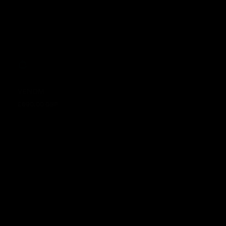
VENOM
£690.00 GBP
Regulärer Preis