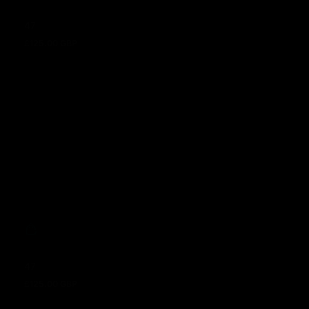
47
£125.00 GBP
Regulärer Preis
47
£125.00 GBP
Regulärer Preis