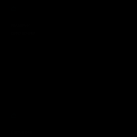
WAMPER
£690.00 GBP
Regulärer Preis
Cookiezilla