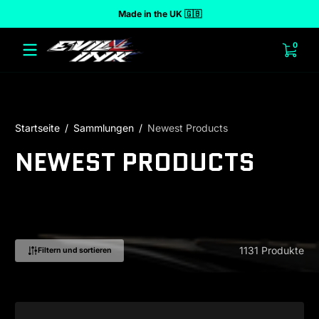
Made in the UK 🇬🇧
halt springen
0 Art
0
Startseite
Sammlungen
Newest Products
NEWEST PRODUCTS
1131 Produkte
Filtern und sortieren