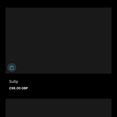
Sußp
£98.00 GBP
Regulärer Preis