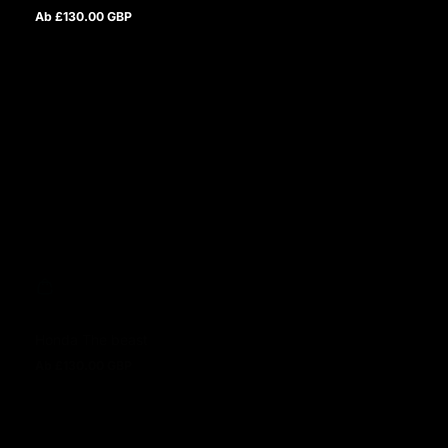
Ab £130.00 GBP
Regulärer Preis
Honda The beast
Ab £130.00 GBP
Regulärer Preis