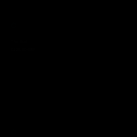
The Boo
£225.00 GBP
Regulärer Preis