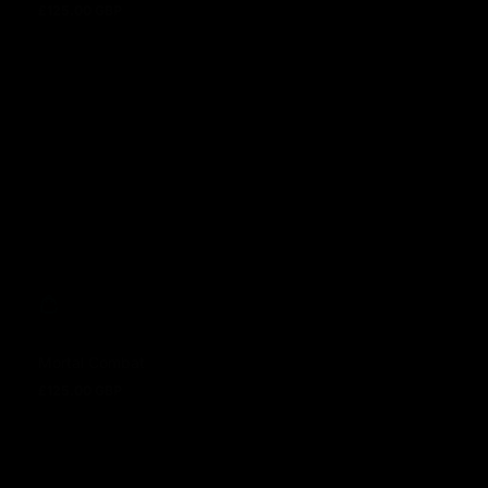
£125.00 GBP
Regulärer Preis
Mortal Combat
£125.00 GBP
Regulärer Preis