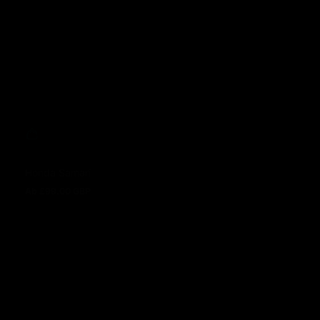
Honda Samari
Ab £99.00 GBP
Regulärer Preis