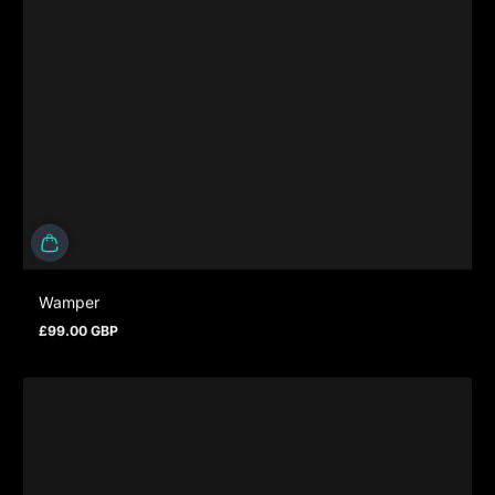
Wamper
£99.00 GBP
Regulärer Preis