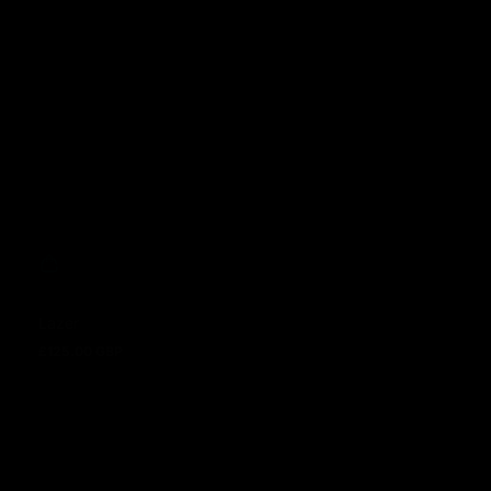
Lazer
£125.00 GBP
Regulärer Preis