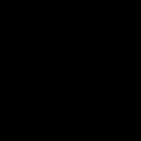
The beast
£125.00 GBP
Regulärer Preis