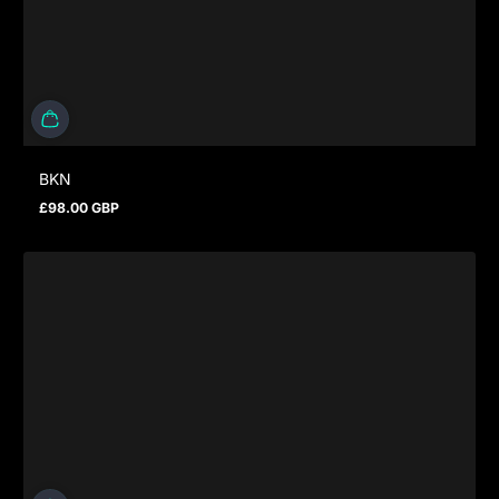
BKN
£98.00 GBP
Regulärer Preis