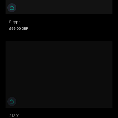
R type
£99.00 GBP
Regulärer Preis
21301