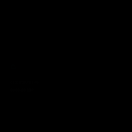
COOKIEZILLER
£690.00 GBP
Regulärer Preis