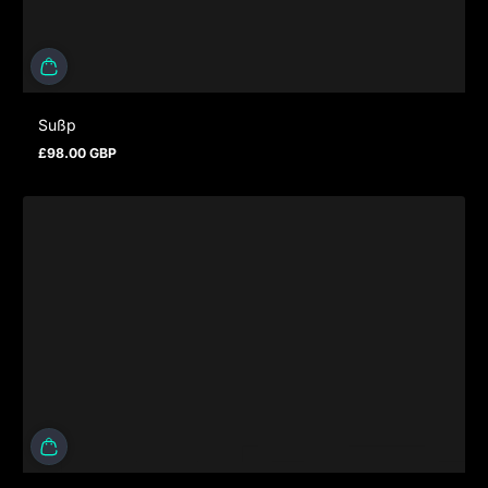
Sußp
£98.00 GBP
Regulärer Preis