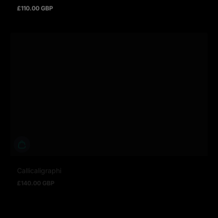
£110.00 GBP
Regulärer Preis
Callicaligraphi
£140.00 GBP
Regulärer Preis